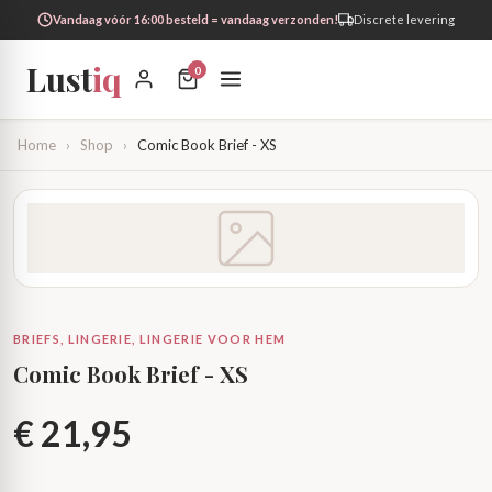
Vandaag vóór 16:00 besteld = vandaag verzonden!
Discrete levering
Lust
iq
0
Home
›
Shop
›
Comic Book Brief - XS
BRIEFS, LINGERIE, LINGERIE VOOR HEM
Comic Book Brief - XS
€
21,95