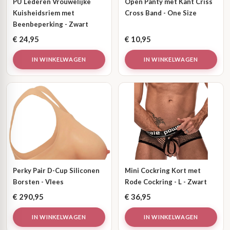
PU Lederen Vrouwelijke
Open Panty met Kant Criss
Kuisheidsriem met
Cross Band - One Size
Beenbeperking - Zwart
€
24,95
€
10,95
IN WINKELWAGEN
IN WINKELWAGEN
Perky Pair D-Cup Siliconen
Mini Cockring Kort met
Borsten - Vlees
Rode Cockring - L - Zwart
€
290,95
€
36,95
IN WINKELWAGEN
IN WINKELWAGEN