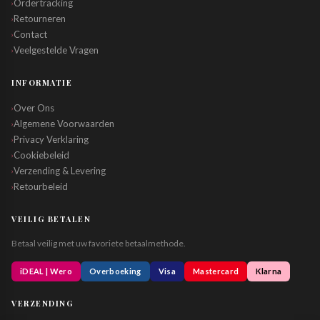
Ordertracking
›
Retourneren
›
Contact
›
Veelgestelde Vragen
›
INFORMATIE
Over Ons
›
Algemene Voorwaarden
›
Privacy Verklaring
›
Cookiebeleid
›
Verzending & Levering
›
Retourbeleid
›
VEILIG BETALEN
Betaal veilig met uw favoriete betaalmethode.
iDEAL | Wero
Overboeking
Visa
Mastercard
Klarna
VERZENDING