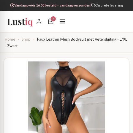
Vandaag vóór 16:00 besteld = vandaag verzonden!
Discrete levering
Lust
iq
0
Home
›
Shop
›
Faux Leather Mesh Bodysuit met Vetersluiting - L/XL
- Zwart