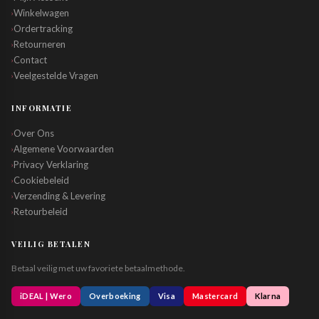
Winkelwagen
›
Ordertracking
›
Retourneren
›
Contact
›
Veelgestelde Vragen
›
INFORMATIE
Over Ons
›
Algemene Voorwaarden
›
Privacy Verklaring
›
Cookiebeleid
›
Verzending & Levering
›
Retourbeleid
›
VEILIG BETALEN
Betaal veilig met uw favoriete betaalmethode.
iDEAL | Wero
Overboeking
Visa
Mastercard
Klarna