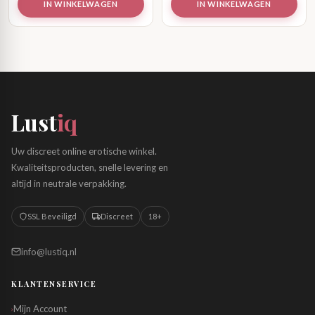
IN WINKELWAGEN
IN WINKELWAGEN
Lust
iq
Uw discreet online erotische winkel.
Kwaliteitsproducten, snelle levering en
altijd in neutrale verpakking.
SSL Beveiligd
Discreet
18+
info@lustiq.nl
KLANTENSERVICE
Mijn Account
›