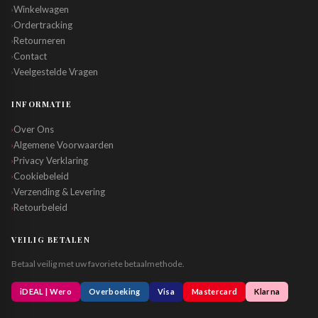
Winkelwagen
›
Ordertracking
›
Retourneren
›
Contact
›
Veelgestelde Vragen
›
INFORMATIE
Over Ons
›
Algemene Voorwaarden
›
Privacy Verklaring
›
Cookiebeleid
›
Verzending & Levering
›
Retourbeleid
›
VEILIG BETALEN
Betaal veilig met uw favoriete betaalmethode.
iDEAL | Wero
Overboeking
Visa
Mastercard
Klarna