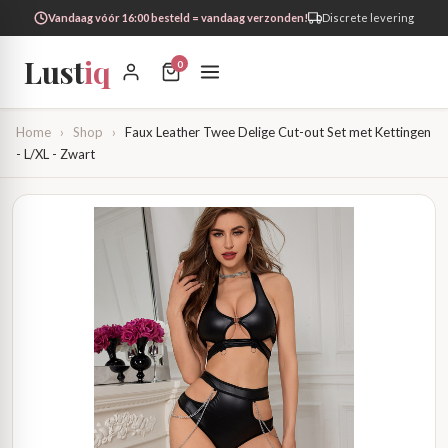
Vandaag vóór 16:00 besteld = vandaag verzonden!
Discrete levering
Lust
iq
0
Home
›
Shop
›
Faux Leather Twee Delige Cut-out Set met Kettingen
- L/XL - Zwart