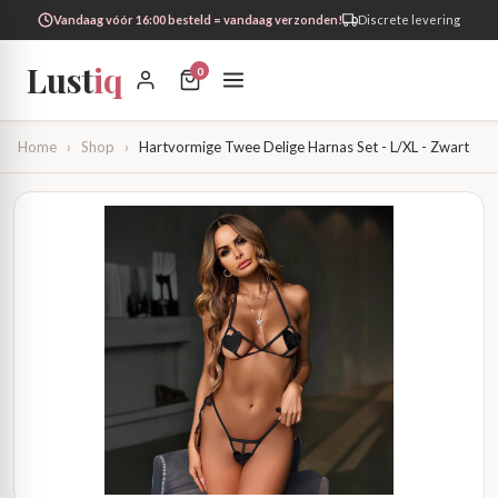
Vandaag vóór 16:00 besteld = vandaag verzonden!
Discrete levering
Lust
iq
0
Home
›
Shop
›
Hartvormige Twee Delige Harnas Set - L/XL - Zwart