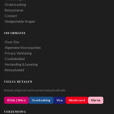
Ordertracking
›
Retourneren
›
Contact
›
Veelgestelde Vragen
›
INFORMATIE
Over Ons
›
Algemene Voorwaarden
›
Privacy Verklaring
›
Cookiebeleid
›
Verzending & Levering
›
Retourbeleid
›
VEILIG BETALEN
Betaal veilig met uw favoriete betaalmethode.
iDEAL | Wero
Overboeking
Visa
Mastercard
Klarna
VERZENDING