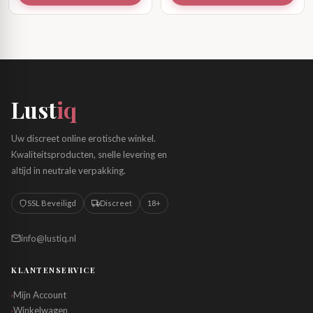
Lust
iq
Uw discreet online erotische winkel.
Kwaliteitsproducten, snelle levering en
altijd in neutrale verpakking.
SSL Beveiligd
Discreet
18+
info@lustiq.nl
KLANTENSERVICE
Mijn Account
›
Winkelwagen
›