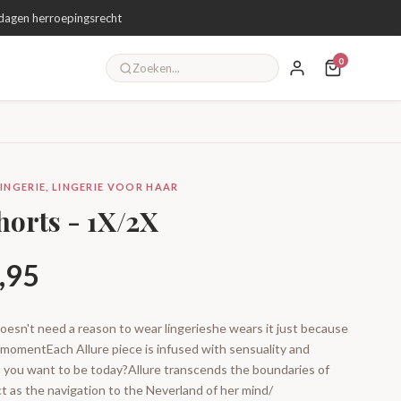
dagen herroepingsrecht
0
INGERIE, LINGERIE VOOR HAAR
horts - 1X/2X
Prijsklasse:
,95
€ 21,95
sn't need a reason to wear lingerieshe wears it just because
y momentEach Allure piece is infused with sensuality and
tot
 you want to be today?Allure transcends the boundaries of
e act as the navigation to the Neverland of her mind/