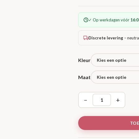
✓ Op werkdagen vóór
16:0
Discrete levering
– neutra
Kleur
Maat
−
+
TO