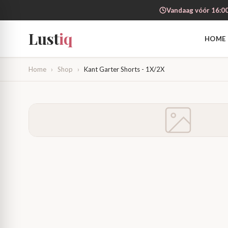
Vandaag vóór 16:00
Lust
iq
HOME
Home
›
Shop
›
Kant Garter Shorts - 1X/2X