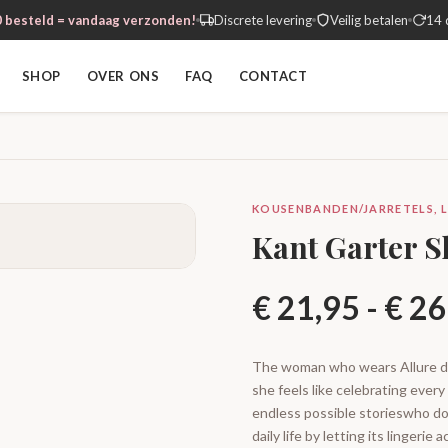
 besteld = vandaag verzonden!
Discrete levering
Veilig betalen
14 
SHOP
OVER ONS
FAQ
CONTACT
KOUSENBANDEN/JARRETELS, L
Kant Garter S
€
21,95
-
€
26
The woman who wears Allure doe
she feels like celebrating ever
endless possible storieswho do
daily life by letting its lingeri