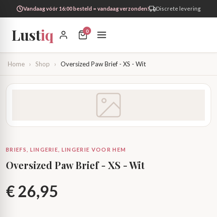
Vandaag vóór 16:00 besteld = vandaag verzonden!
Discrete levering
Lust
iq
0
Home
›
Shop
›
Oversized Paw Brief - XS - Wit
BRIEFS, LINGERIE, LINGERIE VOOR HEM
Oversized Paw Brief - XS - Wit
€
26,95