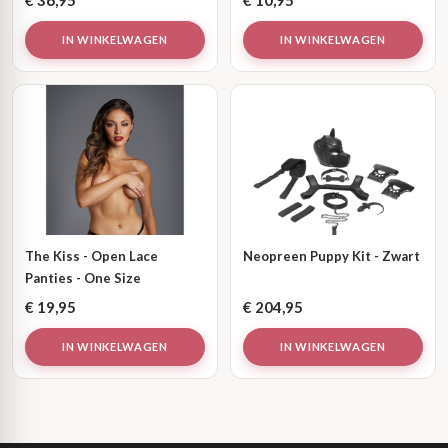
€
36,95
€
10,95
IN WINKELWAGEN
IN WINKELWAGEN
The Kiss - Open Lace
Neopreen Puppy Kit - Zwart
Panties - One Size
€
19,95
€
204,95
IN WINKELWAGEN
IN WINKELWAGEN