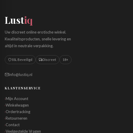
Lust
iq
Uw discreet online erotische winkel.
Kwaliteitsproducten, snelle levering en
altijd in neutrale verpakking.
SSL Beveiligd
Discreet
18+
info@lustiq.nl
KLANTENSERVICE
Mijn Account
›
Winkelwagen
›
Ordertracking
›
Retourneren
›
Contact
›
Veelgestelde Vragen
›