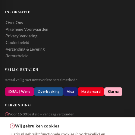
INFORMATIE
Over Ons
›
Algemene Voorwaarden
›
Privacy Verklaring
›
Cookiebeleid
›
Verzending & Levering
›
Retourbeleid
›
VEILIG BETALEN
Betaal veilig met uw favoriete betaalmethode.
iDEAL | Wero
Overboeking
Visa
Mastercard
Klarna
VERZENDING
Voor 16:00 besteld = vandaag verzonden
Altijd in neutrale verpakking
Wij gebruiken cookies
Lustiq.nl gebruikt functionele cookies (noodzakelijk) en