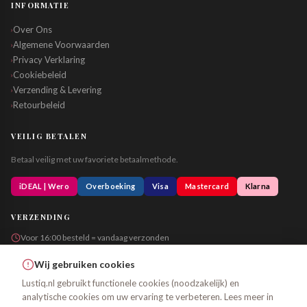
INFORMATIE
Over Ons
›
Algemene Voorwaarden
›
Privacy Verklaring
›
Cookiebeleid
›
Verzending & Levering
›
Retourbeleid
›
VEILIG BETALEN
Betaal veilig met uw favoriete betaalmethode.
iDEAL | Wero
Overboeking
Visa
Mastercard
Klarna
VERZENDING
Voor 16:00 besteld = vandaag verzonden
Altijd in neutrale verpakking
Wij gebruiken cookies
Lustiq.nl gebruikt functionele cookies (noodzakelijk) en
analytische cookies om uw ervaring te verbeteren. Lees meer in