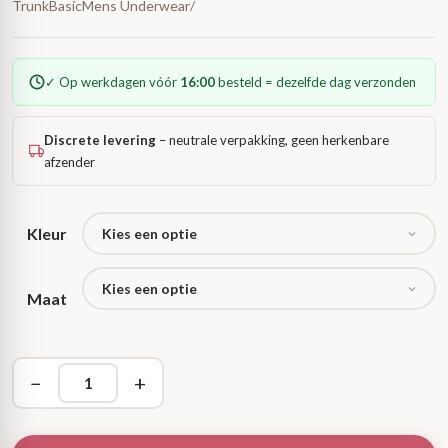
TrunkBasicMens Underwear/
tot
✓ Op werkdagen vóór
16:00
besteld = dezelfde dag verzonden
€ 22,95
Discrete levering
– neutrale verpakking, geen herkenbare
afzender
Kleur
Maat
−
+