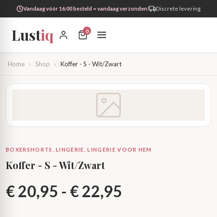
Vandaag vóór 16:00 besteld = vandaag verzonden!
Discrete levering
Lust
iq
0
Home
›
Shop
›
Koffer - S - Wit/Zwart
BOXERSHORTS, LINGERIE, LINGERIE VOOR HEM
Koffer - S - Wit/Zwart
Prijsklasse:
€
20,95
-
€
22,95
€ 20,95