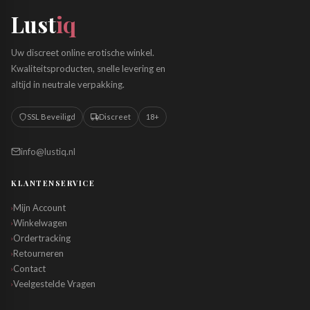
Lust
iq
Uw discreet online erotische winkel.
Kwaliteitsproducten, snelle levering en
altijd in neutrale verpakking.
SSL Beveiligd
Discreet
18+
info@lustiq.nl
KLANTENSERVICE
Mijn Account
›
Winkelwagen
›
Ordertracking
›
Retourneren
›
Contact
›
Veelgestelde Vragen
›