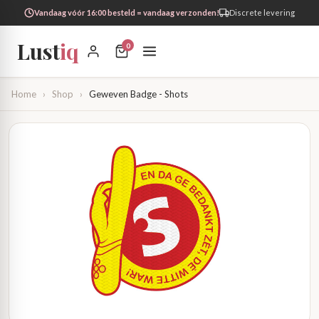
Vandaag vóór 16:00 besteld = vandaag verzonden!
Discrete levering
Lust
iq
0
Home
›
Shop
›
Geweven Badge - Shots