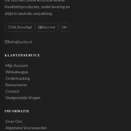
Uw discreet online erotische winkel.
Kwaliteitsproducten, snelle levering en
altijd in neutrale verpakking.
SSL Beveiligd
Discreet
18+
info@lustiq.nl
KLANTENSERVICE
Mijn Account
›
Winkelwagen
›
Ordertracking
›
Retourneren
›
Contact
›
Veelgestelde Vragen
›
INFORMATIE
Over Ons
›
Algemene Voorwaarden
›